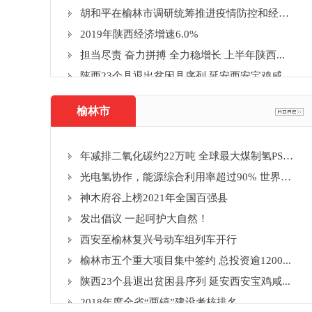
胡和平在榆林市调研统筹推进疫情防控和经济...
2019年陕西经济增速6.0%
担当尽责 奋力拼搏 全力稳增长 上半年陕西...
宝鸡
陕西23个县退出贫困县序列 延安西安宝鸡咸...
榆林市
年减排二氧化碳约22万吨 全球最大煤制氢PSA...
光电氢协作，能源综合利用率超过90% 世界首...
神木府谷上榜2021年全国百强县
发出倡议 一起呵护大自然！
西安至榆林复兴号动车组列车开行
榆林市五个重大项目集中签约 总投资逾1200...
陕西23个县退出贫困县序列 延安西安宝鸡咸...
2018年度全省“两镇”建设考核排名