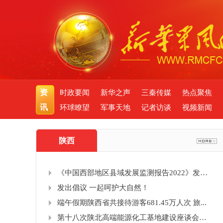
资
时政要闻
新华之声
三秦传媒
热点聚焦
讯
环球瞭望
军事天地
记者访谈
视频新闻
陕西
《中国西部地区县域发展监测报告2022》发布...
发出倡议 一起呵护大自然！
端午假期陕西省共接待游客681.45万人次 旅...
第十八次陕北高端能源化工基地建设座谈会在...