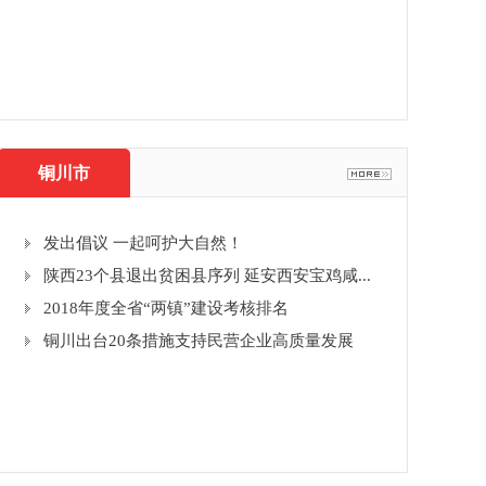
中
杨凌
铜川市
发出倡议 一起呵护大自然！
陕西23个县退出贫困县序列 延安西安宝鸡咸...
2018年度全省“两镇”建设考核排名
铜川出台20条措施支持民营企业高质量发展