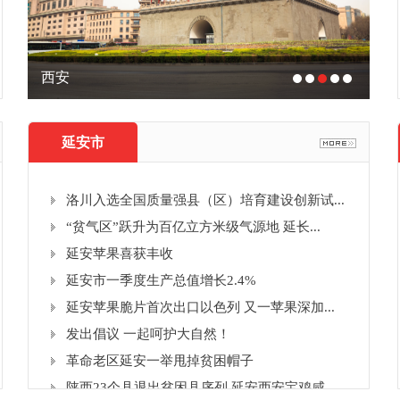
西安
汉
延安市
洛川入选全国质量强县（区）培育建设创新试...
“贫气区”跃升为百亿立方米级气源地 延长...
延安苹果喜获丰收
延安市一季度生产总值增长2.4%
延安苹果脆片首次出口以色列 又一苹果深加...
发出倡议 一起呵护大自然！
革命老区延安一举甩掉贫困帽子
陕西23个县退出贫困县序列 延安西安宝鸡咸...