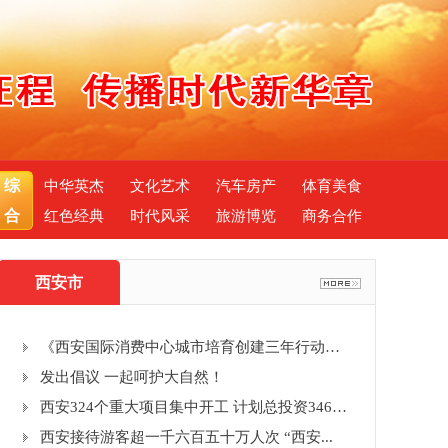
综
中华英杰
文化艺术
汽车房产
体育美食
合
红色经典
时代风采
旅游博览
商务合作
西安市
《西安国际消费中心城市培育创建三年行动方...
发出倡议 一起呵护大自然！
西安324个重大项目集中开工 计划总投资3468...
西安接待游客超一千六百五十万人次 “西安...