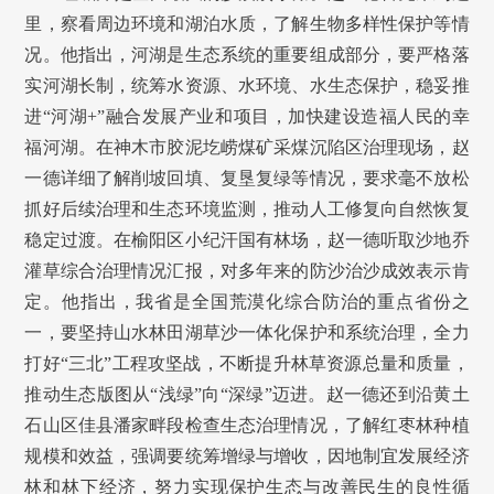
里，察看周边环境和湖泊水质，了解生物多样性保护等情
况。他指出，河湖是生态系统的重要组成部分，要严格落
实河湖长制，统筹水资源、水环境、水生态保护，稳妥推
进“河湖+”融合发展产业和项目，加快建设造福人民的幸
福河湖。在神木市胶泥圪崂煤矿采煤沉陷区治理现场，赵
一德详细了解削坡回填、复垦复绿等情况，要求毫不放松
抓好后续治理和生态环境监测，推动人工修复向自然恢复
稳定过渡。在榆阳区小纪汗国有林场，赵一德听取沙地乔
灌草综合治理情况汇报，对多年来的防沙治沙成效表示肯
定。他指出，我省是全国荒漠化综合防治的重点省份之
一，要坚持山水林田湖草沙一体化保护和系统治理，全力
打好“三北”工程攻坚战，不断提升林草资源总量和质量，
推动生态版图从“浅绿”向“深绿”迈进。赵一德还到沿黄土
石山区佳县潘家畔段检查生态治理情况，了解红枣林种植
规模和效益，强调要统筹增绿与增收，因地制宜发展经济
林和林下经济，努力实现保护生态与改善民生的良性循