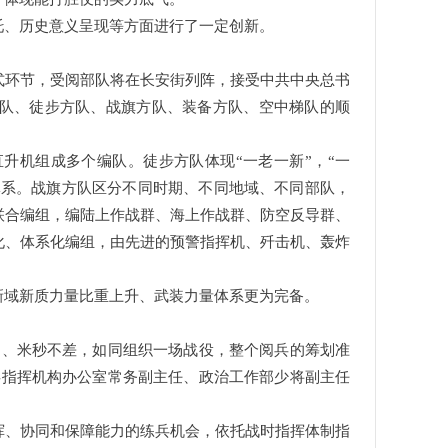
托、历史意义呈现等方面进行了一定创新。
式环节，受阅部队将在长安街列阵，接受中共中央总书
队、徒步方队、战旗方队、装备方队、空中梯队的顺
升机组成多个编队。徒步方队体现“一老一新”，“一
量体系。战旗方队区分不同时期、不同地域、不同部队，
联合编组，编陆上作战群、海上作战群、防空反导群、
化、体系化编组，由先进的预警指挥机、歼击机、轰炸
新域新质力量比重上升、武装力量体系更为完备。
同、米秒不差，如同组织一场战役，整个阅兵的筹划准
兵指挥机构办公室常务副主任、政治工作部少将副主任
挥、协同和保障能力的练兵机会，依托战时指挥体制指