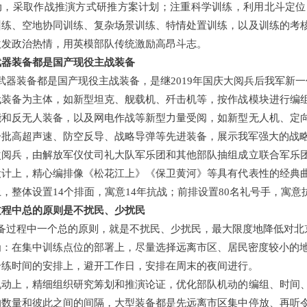
动，采取作战推演方式研推方案计划；注重科学训练，利用北斗定位
训练、空地协同训练、复杂场景训练、特情处置训练，以及训练的考
激发政治热情，用英模部队传统激励高昂斗志。
武器装备都是国产现役主战装备
武器装备都是国产现役主战装备，是继2019年国庆大阅兵后我军新
代装备为主体，如新型坦克、舰载机、歼击机等，按作战模块进行编
能和反无人装备，以及网电作战等新型力量受阅，如新型无人机、定
一批高超声速、防空反导、战略导弹等先进装备，展示我军强大的战
次阅兵，由解放军仪仗司礼大队军乐团和其他部队抽组成立联合军乐
设计上，精心编排像《松花江上》《保卫黄河》等具有代表性的经典
，整体设置14个排面，寓意14年抗战；前排设置80名礼号手，寓意
过程中总的原则是不扰民、少扰民
筹备过程中一个总的原则，就是不扰民、少扰民，最大限度地降低对北
为：在集中训练点位的部署上，尽量选择远离市区、居民密度较小的
合练时间的安排上，避开工作日，安排在周末的夜间进行。
机动上，精细组织研究筹划和推演论证，优化部队机动的编组、时间
的数量和彼此之间的间隔，大型装备都是先远离市区集中停放、再听