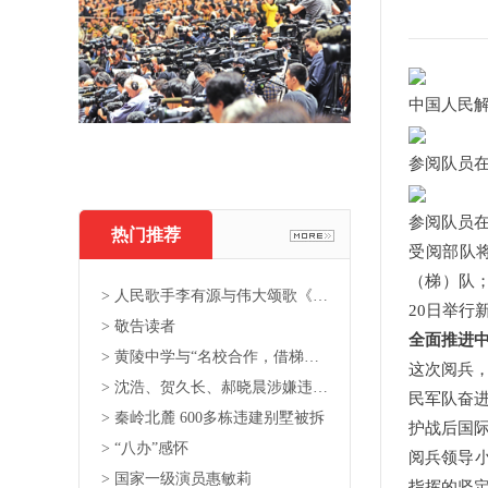
中国人民解
参阅队员在
参阅队员
热门推荐
受阅部队
（梯）队
> 人民歌手李有源与伟大颂歌《东...
20日举行
> 敬告读者
全面推进
> 黄陵中学与“名校合作，借梯登...
这次阅兵
> 沈浩、贺久长、郝晓晨涉嫌违法...
民军队奋
> 秦岭北麓 600多栋违建别墅被拆
护战后国
> “八办”感怀
阅兵领导
> 国家一级演员惠敏莉
指挥的坚