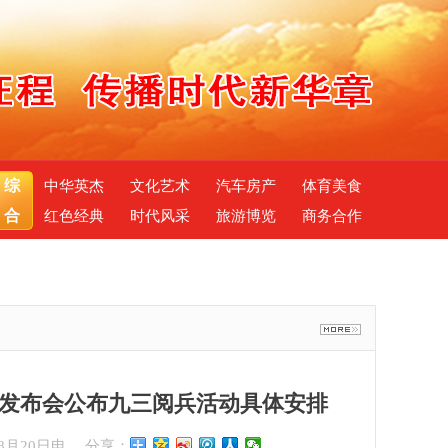
综
中华英杰
文化艺术
汽车房产
体育美食
合
红色经典
时代风采
旅游博览
商务合作
办发布会公布九三阅兵活动具体安排
月20日电
分享：