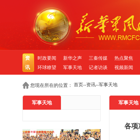
资
时政要闻
新华之声
三秦传媒
热点聚焦
讯
环球瞭望
军事天地
记者访谈
视频新闻
首页
--
资讯
--
军事天地
您现在所在的位置：
军事天地
军事天地
各项