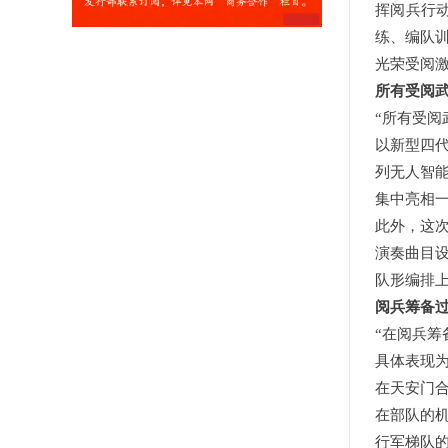
挥阅兵行
练、编队
光荣受阅
所有受阅
“所有受阅
以新型四
列无人智
集中亮相
此外，这
演奏曲目
队形编排上
阅兵筹备
“在阅兵
具体表现
在天安门
在部队的
行军梯队