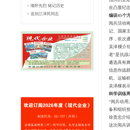
> 缅怀先烈 铭记历史
在凸显纪
> 送别江泽民同志
编设45个
阅兵活动
记、国家
序，依次
吴泽棵介
老”是抗战
遴选具有
信息作战
机、运输
吴泽棵表
科学训练
“阅兵动
备和组织
徐贵忠介
这次阅兵