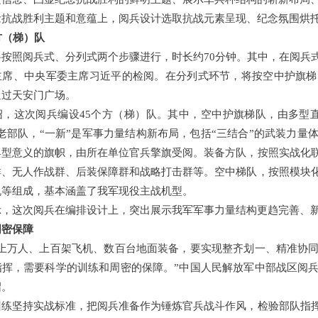
念抗战胜利主题和意蕴上，阅兵设计选取抗战元素呈现、纪念氛围烘
方（梯）队
将按照阅兵式、分列式两个步骤进行，时长约70分钟。其中，在阅兵
主席、中央军委主席习近平的检阅。在分列式环节，将按空中护旗梯
通过天安门广场。
绍，这次阅兵编设45个方（梯）队。其中，空中护旗梯队，由多型直
老部队，“一新”是军事力量结构新布局，包括“三结合”的武装力
典型意义的旗帜，由所在单位官兵擎旗受阅。装备方队，按照实战化
群、无人作战群、后装保障群和战略打击群等。空中梯队，按照模块
机等组成，基本涵盖了我军现役主战机型。
示，这次阅兵在编排设计上，突出展示我军军事力量结构更趋完善、
周密保障
用上万人、上百架飞机、数百台地面装备，要实现整齐划一、精准协
指挥，需要科学的训练和周密的保障。”中国人民解放军中部战区阅
绍。
训练坚持实战标准，把阅兵准备作为锤炼官兵战斗作风，检验部队指