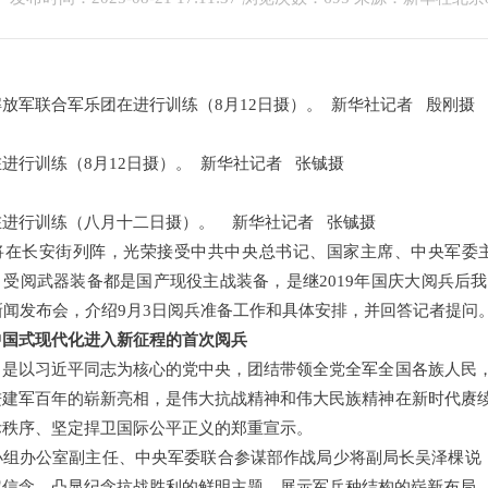
放军联合军乐团在进行训练（8月12日摄）。 新华社记者 殷刚摄
进行训练（8月12日摄）。 新华社记者 张铖摄
在进行训练（八月十二日摄）。 新华社记者 张铖摄
将在长安街列阵，光荣接受中共中央总书记、国家主席、中央军委主
；受阅武器装备都是国产现役主战装备，是继2019年国庆大阅兵后
新闻发布会，介绍9月3日阅兵准备工作和具体安排，并回答记者提问
中国式现代化进入新征程的首次阅兵
，是以习近平同志为核心的党中央，团结带领全党全军全国各族人民
进建军百年的崭新亮相，是伟大抗战精神和伟大民族精神在新时代赓
际秩序、坚定捍卫国际公平正义的郑重宣示。
小组办公室副主任、中央军委联合参谋部作战局少将副局长吴泽棵说
定信念、凸显纪念抗战胜利的鲜明主题、展示军兵种结构的崭新布局