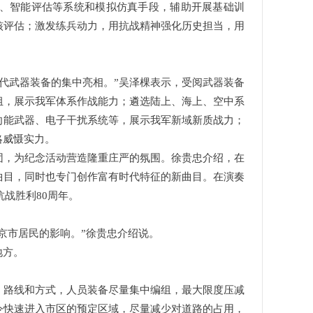
、智能评估等系统和模拟仿真手段，辅助开展基础训
核评估；激发练兵动力，用抗战精神强化历史担当，用
一代武器装备的集中亮相。”吴泽棵表示，受阅武器装备
组，展示我军体系作战能力；遴选陆上、海上、空中系
向能武器、电子干扰系统等，展示我军新域新质战力；
略威慑实力。
团，为纪念活动营造隆重庄严的氛围。徐贵忠介绍，在
曲目，同时也专门创作富有时代特征的新曲目。在演奏
抗战胜利80周年。
京市居民的影响。”徐贵忠介绍说。
地方。
、路线和方式，人员装备尽量集中编组，最大限度压减
令快速进入市区的预定区域，尽量减少对道路的占用，