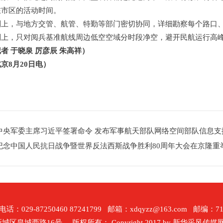
在市区的活动时间。
制上，与地方交管、航管、特勤等部门密切协同，详细勘察每个路口
制上，只对阅兵基准航线周边低空空域分时段净空，避开民航运行高
者 于晓泉 厉彦辰 朱高祥）
京8月20日电）
中央军委主席习近平签署命令 发布军事航天部队网络空间部队信息
纪念中国人民抗日战争暨世界反法西斯战争胜利80周年大会在京隆重
话：029-87250460 87241799 邮箱：xdqyzz@163.com 邮编：71
西路16号 版权所有： Copyright 2017 by 新华采风传媒网. All ri