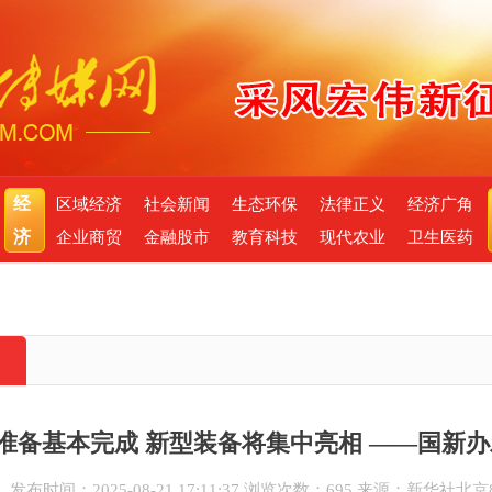
经
区域经济
社会新闻
生态环保
法律正义
经济广角
济
企业商贸
金融股市
教育科技
现代农业
卫生医药
准备基本完成 新型装备将集中亮相 ——国新
发布时间：2025-08-21 17:11:37
浏览次数：695
来源：新华社北京8